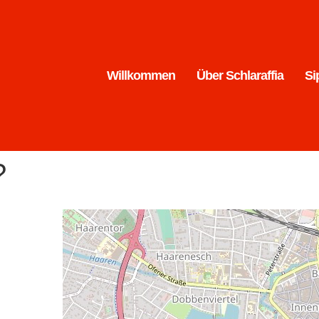
Willkommen
Über Schlaraffia
Si
?